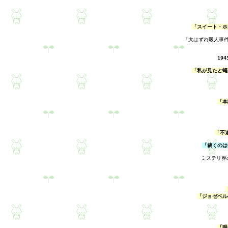
「スイート・ホ
「大はずれ殺人事
19
「私が見たと蠅
「本
「不
「裁くのは
ミステリ界
「ジョゼベル
「眼