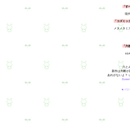
「す
現
「コズミッ
メタメタミ
「六
si
六と
新作は判断が
Quee
▼パリ
パリサイ人的なパ