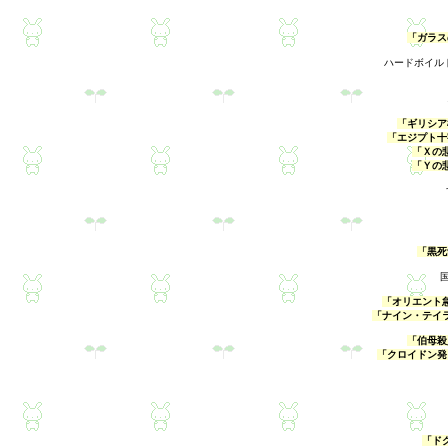
「ガラス
ハードボイル
「ギリシア
「エジプト十
「Ｘの
「Ｙの
「黒死
「オリエント急
「ナイン・テイ
「伯母殺
「クロイドン発
「ド