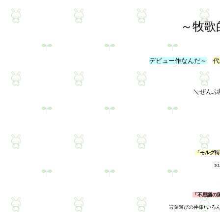
～牧歌
デビュー作なんだ～
代
「モルグ街
s
「不思議の
言葉遊びの神様(いろ