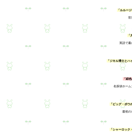
「ルルージ
世
「
英語で書
「ジキル博士とハ
「緋色
名探偵ホーム
「ビッグ・ボウ
最初の
「シャーロック