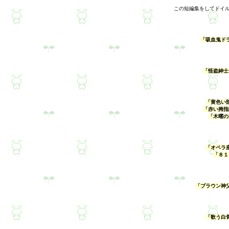
この短編集をしてドイ
「吸血鬼ド
「怪盗紳士
「黄色い
「赤い拇指
「木曜の
「オペラ
「８１
「ブラウン神
「歌う白