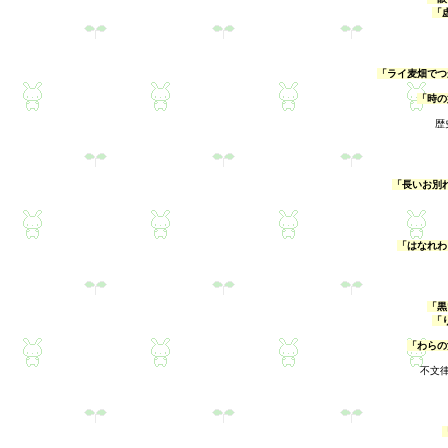
「
「ライ麦畑でつ
「時の
歴
「長いお別
「はなれわ
「黒
「
「わらの
不文