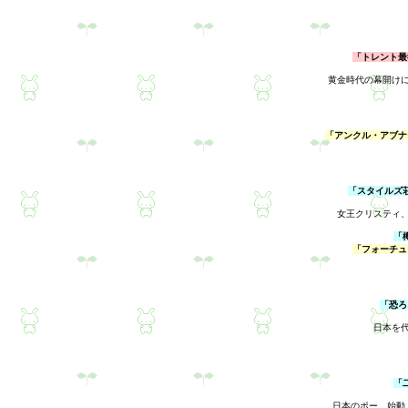
「トレント最
黄金時代の幕開け
「アンクル・アブナ
「スタイルズ
女王クリスティ
「
「フォーチュ
「恐ろ
日本を
「
日本のポー、始動