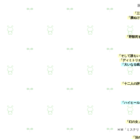
「三
「腰ぬけ
「野獣死
「そして誰もい
「ディミトリ
「大いなる眠
「十二人の評
「ハイヒール
「幻の女
ＨＭ「ミステリ
「法