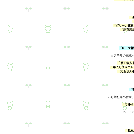
「
「グリーン家殺
「秘密諜
「ローマ帽
ミステリの完成
「僧正殺人事
「毒入りチョコレ
「完全殺人
「
不可能犯罪の作家
「マルタ
ハード
「殺意