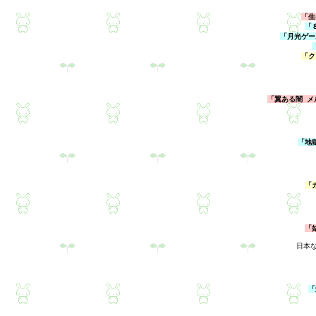
「生
「
「月光ゲーム
「ク
「翼ある闇 メ
「地
「
「
日本
「