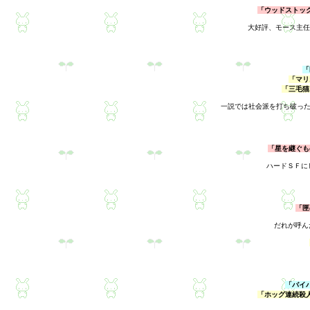
「ウッドストッ
大好評、モース主任
「
「マリ
「三毛猫
一説では社会派を打ち破った
「星を継ぐも
ハードＳＦに
「匣
だれが呼ん
「バイ
「ホッグ連続殺