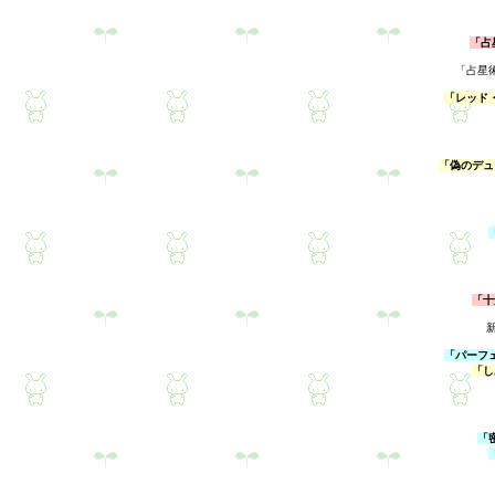
「占
「占星
「レッド
「偽のデュ
「十
「パーフ
「し
「