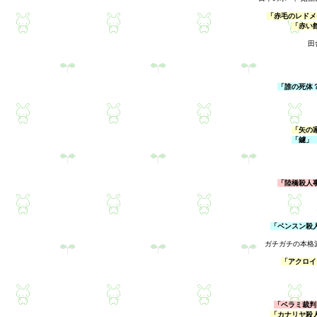
「赤毛のレドメ
「赤い
田
「誰の死体
「矢の
「鑢」
「陸橋殺人
「ベンスン殺
ガチガチの本格
「アクロイ
「ベラミ裁判
「カナリヤ殺