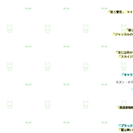
「笑う警官」 マイ
「殺
「ジャッカルの
「女には向か
「スカイジ
「キャリ
モダン・ホ
「黒後家蜘
「ブラック
「鷲は舞い