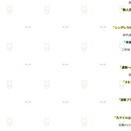
「殺人
「シンデレラ
前代
「本
ご存知
「虚無へ
「さむ
「深夜プ
「九マイルは
古典のだ