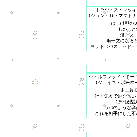
トラヴィス・マッギ
(ジョン・Ｄ・マクドナ
はしけ型の
もめごと
酒、女
無一文になる
ヨット〈バステッド・
ウィルフレッド・ドー
(ジョイス・ポータ
史上最
行く先々で厄介払い
犯罪捜査
カバのような容
これを相手にした不