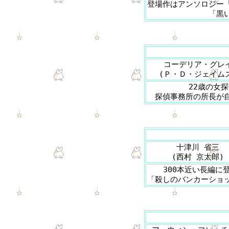
登場作はアンソロジー
「黒
コーデリア・グレ
(Ｐ・Ｄ・ジェイム
22歳の女
探偵事務所の所長が
十津川 省三
(西村 京太郎)
300本近い長編に
「殺しのバンカーショ