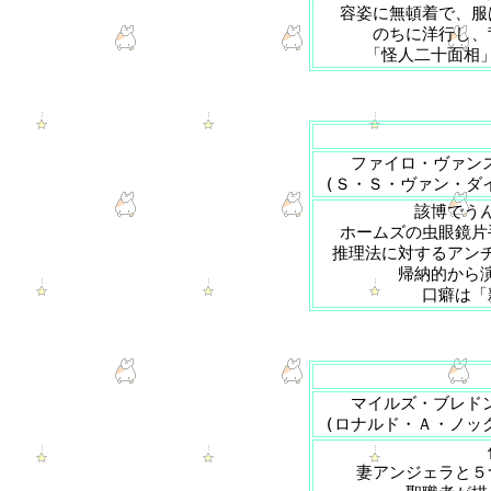
容姿に無頓着で、服
のちに洋行し、
「怪人二十面相
ファイロ・ヴァン
(Ｓ・Ｓ・ヴァン・ダ
該博でう
ホームズの虫眼鏡片
推理法に対するアン
帰納的から
口癖は「
マイルズ・ブレド
(ロナルド・Ａ・ノッ
妻アンジェラと５