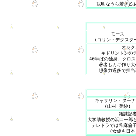
聡明なうら若き乙
モース
(コリン・デクスタ
オック
キドリントンの
40半ばの独身。クロ
著者もカギ作り大
想像力過多で担当
キャサリン・ターナ
(山村 美紗)
雑誌記者
大学助教授の浜口一郎
テレドラでは希麻倫子
(女優も日本