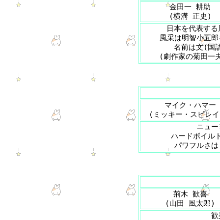
金田一 耕助
(横溝 正史)
日本を代表する
風采は明智小五郎
名前は文(国
(劇作家の菊田一
マイク・ハマー
(ミッキー・スピレイ
ニュー
ハードボイル
パワフルさは
荊木 歓喜
(山田 風太郎)
歓