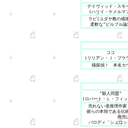
デイヴィッド・スモ
(ハリイ・ケメルマ
ラビ(ユダヤ教の戒
柔軟な"ピルプル論
ココ
(リリアン・Ｊ・ブラ
猫探偵！ 本名カ
"殺人同盟"
(ロバート・Ｌ・フィッ
売れない老推理作家
彼らの本領である伝
商売
パロディ「シュロッ