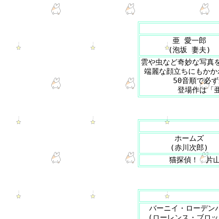
亜 愛一郎
(泡坂 妻夫)
雲や虫など奇妙な写真
端麗な顔立ちにもかか
50音順で必
登場作は「
ホームズ
(赤川次郎)
猫探偵！ 片山
バーニイ・ローデン
(ローレンス・ブロッ