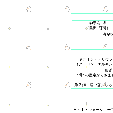
御手洗 潔
(島田 荘司)
占星
ギデオン・オリヴァ
(アーロン・エルキン
形質
"骨"の鑑定からさま
第２作「暗い森」から
Ｖ・Ｉ・ウォーショー