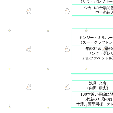
(サラ・パレツキー
シカゴの金融関
空手の達
キンジー・ミルホー
(スー・グラフトン
年齢32歳、離
サンタ・テレ
アルファベットを
浅見 光彦
(内田 康夫)
100本近い長編に
永遠の33歳の
十津川警部同様、テ