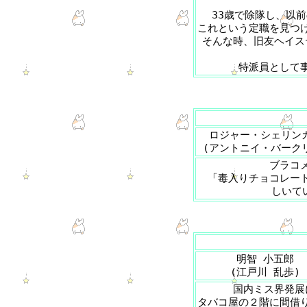
33歳で除隊し、以
これという定職を見つ
そんな時、旧友ヘイス
特派員として
ロジャー・シェリン
(アントニイ・バーク
ブラコ
「毒入りチョコレー
しいて
明智 小五郎
(江戸川 乱歩)
国内ミス界発展
タバコ屋の２階に間借