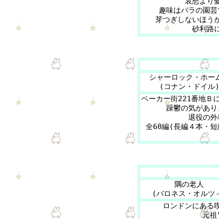
哀愁より
趣味はバラの園芸
芽つぎしないほう
砂利路
シャーロック・ホー
(コナン・ドイル
ベーカー街221番地Ｂ
躁鬱の気があり
退役の外
全60編(長編４本・
隅の老人
(バロネス・オルツ
ロンドンにある
元祖