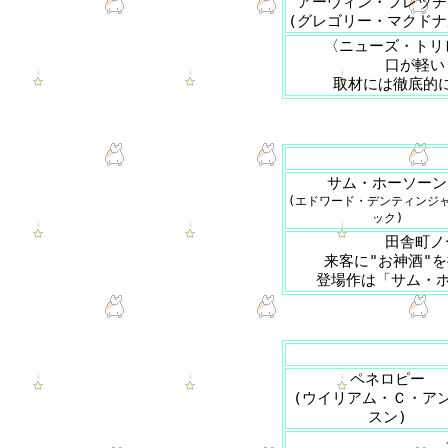
アーウィン・フレッチ
(グレゴリー・マクドナ
〈ニューズ・トリ
口が軽い
取材には徹底的
サム・ホーソーン
(エドワード・デンティンジ
ック)
田舎町ノ
来客に"お神酒"
登場作は「サム・ホ
ペネロピー
(ウイリアム・Ｃ・ア
スン)