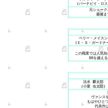
(バーナビイ・ロス
元シェーク
最後ま
ペリー・メイスン
(Ｅ・Ｓ・ガードナ
この職業では人気知
80を越え
法水 麟太郎
(小栗 虫太郎)
ヴァンス
もはやひとつ
代表作