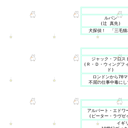
ルパン
(辻 真先)
犬探偵！ 「三毛猫
ジャック・フロス
(Ｒ・Ｄ・ウィングフ
ド)
ロンドンから70
不屈の仕事中毒にし
アルバート・エドワ
(ピーター・ラヴゼ
イギ