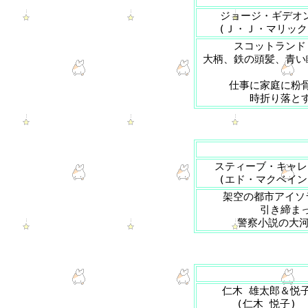
ジョージ・ギデオ
(Ｊ・Ｊ・マリック
スコットランド
大柄、鉄の頭髪、青い
仕事に家庭に粉
時折り落と
スティーブ・キャレ
(エド・マクベイン
架空の都市アイソ
引き締ま
警察小説の大河
仁木 雄太郎＆悦
(仁木 悦子)