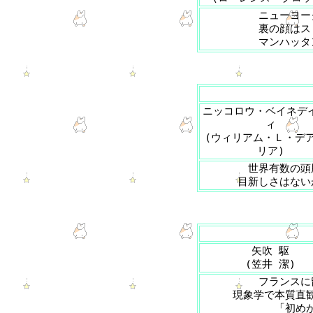
ニューヨー
裏の顔はス
マンハッ
ニッコロウ・ベイネデ
ィ
(ウィリアム・Ｌ・デ
リア)
世界有数の頭
目新しさはない
矢吹 駆
(笠井 潔)
フランスに
現象学で本質直
「初め