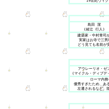
19世紀ヴィ
島田 潔
(綾辻 行人)
建築家・中村青司
実家はお寺で三男
どう見ても名前が安
アウレーリオ・ゼ
(マイクル・ディブデ
ローマ内務
優秀すぎたため、あ
左遷されるなど、