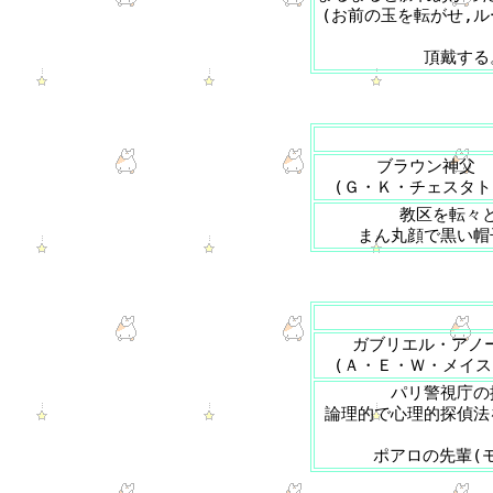
(お前の玉を転がせ,ル
頂戴する
ブラウン神父
(Ｇ・Ｋ・チェスタト
教区を転々
まん丸顔で黒い帽
ガブリエル・アノ
(Ａ・Ｅ・Ｗ・メイス
パリ警視庁の
論理的で心理的探偵法
ポアロの先輩(